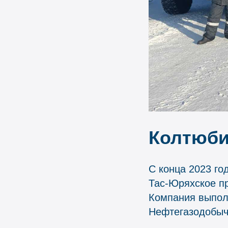
Колтюби
С конца 2023 г
Тас-Юряхское п
Компания выпол
Нефтегазодобыча