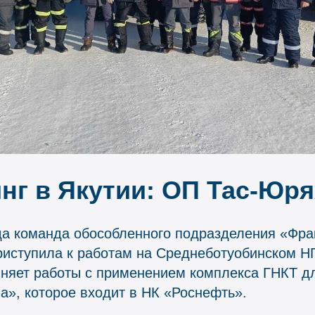
нг в Якутии: ОП Тас-Юря
ода команда обособленного подразделения «Фр
риступила к работам на Среднеботуобинском Н
няет работы с применением комплекса ГНКТ д
», которое входит в НК «Роснефть».