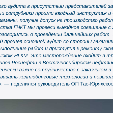
ого аудита в присутствии представителей за
и сотрудники прошли вводный инструктаж и 
замены, получив допуск на производство рабо
астка ГНКТ мы провели выездное совещание с 
оговорились о проведении дальнейших работ. 
 прошел основной аудит со стороны заказчик
выполнение работ и приступил к ремонту скв
нском НГКМ. Это месторождение входит в тр
ивов Роснефти в Восточносибирском нефтяно
гически важно сотрудничество с заказчиком в
звивать колтюбинговые технологии и повыша
», — поделился руководитель ОП Тас-Юряхско