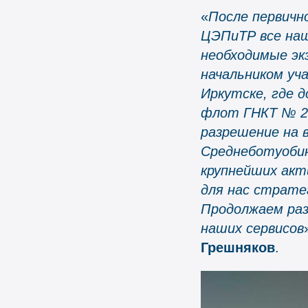
«
После первичн
ЦЭПиТР все наш
необходимые эк
начальником уч
Иркутске, где д
флот ГНКТ № 20
разрешение на 
Среднеботуоби
крупнейших акт
для нас страте
Продолжаем ра
наших сервисов
Грешняков
.