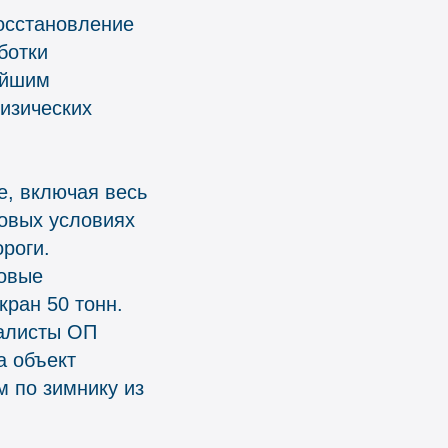
осстановление
ботки
ейшим
изических
е, включая весь
ровых условиях
роги.
овые
ран 50 тонн.
иалисты ОП
а объект
м по зимнику из