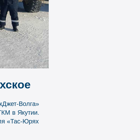
хское
акДжет-Волга»
ГКМ в Якутии.
ля «Тас-Юрях