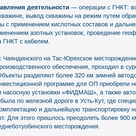
авления деятельности
— операции с ГНКТ: в
кважине, вывод скважины на режим путем обра
ны с применением кислотных составов и дальн
менением азотных установок, проведение геоф
 ГНКТ с кабелем.
с Чаяндинского на Тас-Юряхское месторождени
роизводственного обеспечения, проходил в су
Объекты разделяют более 320 км зимней автодо
инвестиционной программе
для ОП приобрели н
 насосную установки «ФИДМАШ», а также авток
была по железной дороге в Усть-Кут, где спец
комплектацию и дальнейшую транспортировку н
т. Для этого пришлось преодолеть более 900 к
еднеботуобинского месторождения.