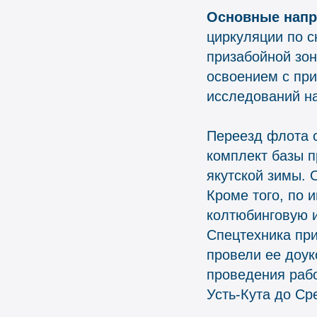
Основные напр
циркуляции по с
призабойной зо
освоением с при
исследований на
Переезд флота 
комплект базы п
якутской зимы. 
Кроме того, по 
колтюбинговую и
Спецтехника при
провели ее доу
проведения рабо
Усть-Кута до Ср