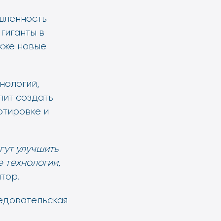
шленность
гиганты в
кже новые
нологий,
лит создать
ртировке и
гут улучшить
 технологии,
тор.
ледовательская