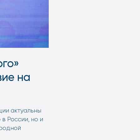
рго»
вие на
ции актуальны
в России, но и
еродной