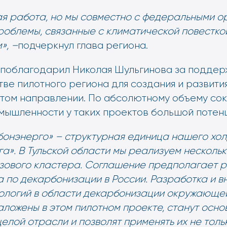
я работа, но мы совместно с федеральными о
роблемы, связанные с климатической повестко
», –
подчеркнул глава региона.
поблагодарил Николая Шульгинова за поддерж
тве пилотного региона для создания и развити
этом направлении. По абсолютному объему со
мышленности у таких проектов большой потен
бонэнерго» – структурная единица нашего хо
». В Тульской области мы реализуем нескольк
зового кластера. Соглашение предполагает 
а по декарбонизации в России. Разработка и 
ологий в области декарбонизации окружающе
аложены в этом пилотном проекте, станут осно
лой отрасли и позволят применять их не тольк