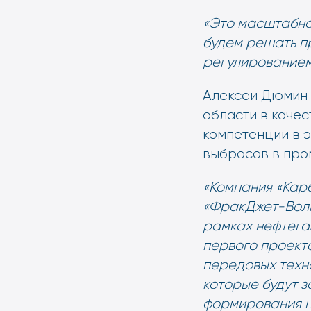
«Это масштабна
будем решать п
регулированием
Алексей Дюмин 
области в качес
компетенций в 
выбросов в про
«Компания «Кар
«ФракДжет-Волга
рамках нефтега
первого проект
передовых техн
которые будут з
формирования це