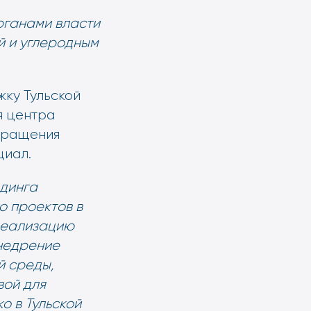
рганами власти
й и углеродным
ку Тульской
я центра
кращения
циал.
лдинга
о проектов в
реализацию
внедрение
й среды,
вой для
о в Тульской