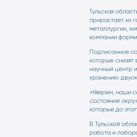
Тульская облас
прирастает из г
металлургии, х
компании форми
Подписанное со
которые снизят 
научный центр 
хранению двуок
«Уверен, наши 
состояние окруж
которые до этог
В Тульской обл
работа и лабор