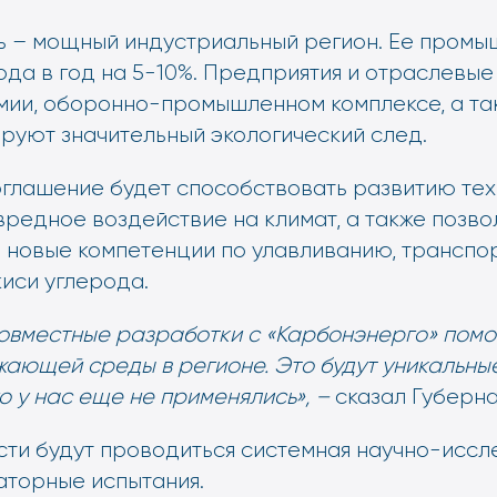
ть – мощный индустриальный регион. Ее промы
ода в год на 5-10%. Предприятия и отраслевые 
имии, оборонно-промышленном комплексе, а та
руют значительный экологический след.
глашение будет способствовать развитию тех
вредное воздействие на климат, а также позво
и новые компетенции по улавливанию, транспо
иси углерода.
совместные разработки с «Карбонэнерго» помо
ающей среды в регионе. Это будут уникальные
о у нас еще не применялись», –
сказал Губерна
асти будут проводиться системная научно-исс
аторные испытания.