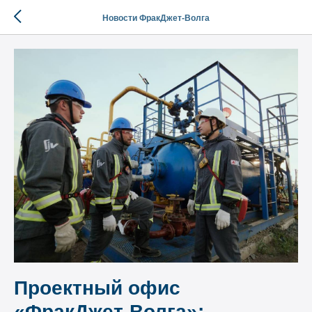
Новости ФракДжет-Волга
Проектный офис
«ФракДжет-Волга»: