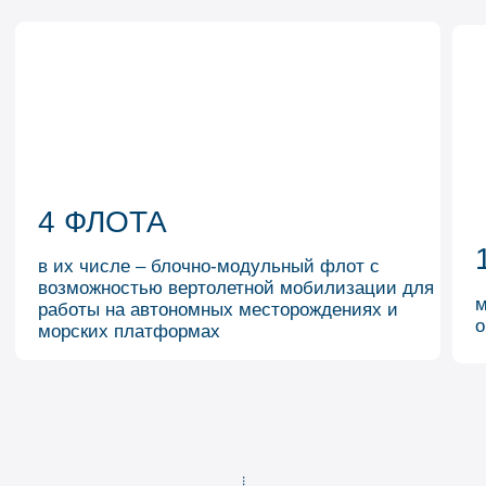
01
ГРП с применением кислотных
составов
ГРП с использованием проппанта
02
03
ГРП с использованием
собственного комплекса ГНКТ
04
ГРП многостадийные в горизонтальных
стволах скважин
05
ГРП с применением азота –
пенно-азотные обработки