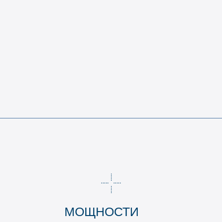
МОЩНОСТИ
4 ФЛОТА
1 000 АТМ
в их числе – блочно-модульный флот с
возможностью вертолетной мобилизации для
максимальное давлени
работы на автономных месторождениях и
оборудования
морских платформах
ТЕХНОЛОГИИ