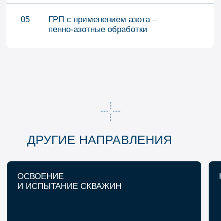
КОНТАКТЫ
office@fj-volga.com
+7 (8453) 544-555
+7 (8453) 544-777
О компании
Охрана труда
Карьера и развитие
Направления деятельности
География
Контакты
Новости
Согласие на обработку данных
Политика конфиденциальности
Политика обработки данных